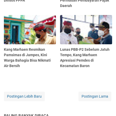
Dinsos PPPA
Permudah Pembayaran Pajak
Daerah
Kang Marhaen Resmikan
Lunas PBB-P2 Sebelum Jatuh
Pamsimas di Jampes, Kini
Tempo, Kang Marhaen
Warga Bahagia Bisa Nikmati
Apresiasi Pemdes di
Air Bersih
Kecamatan Baron
Postingan Lebih Baru
Postingan Lama
PALING BANYAK DIBACA