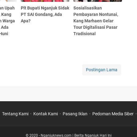
an Upah
Plt Bupati Nganjuk Sidak
Sosialisasikan
, Kang
PT SAI Gondang, Ada
Pembayaran Nontunai,
h Warga
Apa?
Kang Marhaen Gelar
 Ada
Tour Digitalisasi Pasar
Huni
Tradisional
Postingan Lama
Tentang Kami
Kontak Kami
Pasang Iklan
Pedoman Media Siber
© 2020 -
Nganjuknews.com | Berita Nganjuk Hari Ini