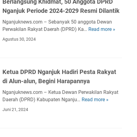
r
P
Berlangsung Khidmat, 50 Anggota DPRD
-
a
n
e
Nganjuk Periode 2024-2029 Resmi Dilantik
f
r
a
m
r
h
Nganjuknews.com – Sebanyak 50 anggota Dewan
S
u
a
a
Perwakilan Rakyat Daerah (DPRD) Ka…
Read more »
e
t
B
k
e
r
i
e
Agustus 30, 2024
s
n
t
h
r
i
-
i
a
l
D
H
j
n
a
P
a
a
P
n
R
Ketua DPRD Nganjuk Hadiri Pesta Rakyat
n
b
a
g
D
d
di Alun-alun, Begini Harapannya
K
j
s
K
y
e
a
u
a
Nganjuknews.com – Ketua Dewan Perwakilan Rakyat
J
p
k
n
b
Daerah (DPRD) Kabupaten Nganju…
Read more »
K
a
a
,
g
u
e
d
Juni 21, 2024
l
D
K
p
t
i
a
P
h
a
u
B
D
R
i
t
a
u
a
D
d
e
D