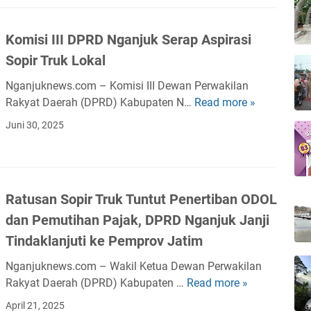
Komisi III DPRD Nganjuk Serap Aspirasi
Sopir Truk Lokal
Nganjuknews.com – Komisi III Dewan Perwakilan
Rakyat Daerah (DPRD) Kabupaten N…
Read more »
K
o
Juni 30, 2025
m
i
s
i
Ratusan Sopir Truk Tuntut Penertiban ODOL
I
dan Pemutihan Pajak, DPRD Nganjuk Janji
I
I
Tindaklanjuti ke Pemprov Jatim
D
Nganjuknews.com – Wakil Ketua Dewan Perwakilan
P
Rakyat Daerah (DPRD) Kabupaten …
Read more »
R
R
a
D
April 21, 2025