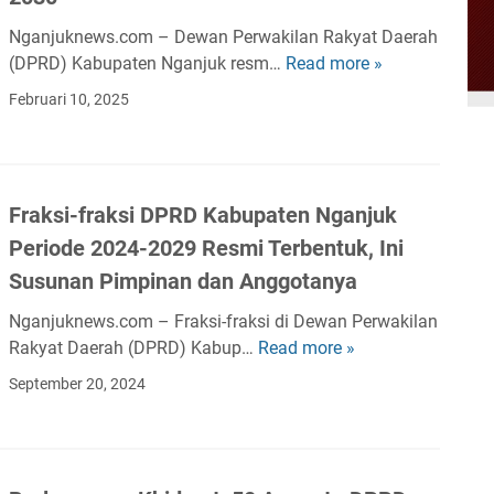
u
t
i
Nganjuknews.com – Dewan Perwakilan Rakyat Daerah
k
P
S
(DPRD) Kabupaten Nganjuk resm…
Read more »
T
G
e
o
o
e
n
Februari 10, 2025
p
k
l
e
i
!
a
r
r
D
r
t
T
P
R
i
r
Fraksi-fraksi DPRD Kabupaten Nganjuk
R
a
b
u
Periode 2024-2029 Resmi Terbentuk, Ini
D
p
a
k
T
Susunan Pimpinan dan Anggotanya
a
n
L
e
t
O
o
Nganjuknews.com – Fraksi-fraksi di Dewan Perwakilan
t
P
D
k
Rakyat Daerah (DPRD) Kabup…
Read more »
F
a
a
O
a
r
p
September 20, 2024
r
L
l
a
k
i
d
k
a
p
a
s
n
u
n
i
M