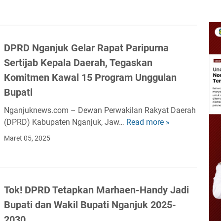
t
N
u
g
s
a
a
n
DPRD Nganjuk Gelar Rapat Paripurna
n
j
Sertijab Kepala Daerah, Tegaskan
S
u
o
Komitmen Kawal 15 Program Unggulan
k
p
S
Bupati
i
e
Nganjuknews.com – Dewan Perwakilan Rakyat Daerah
r
r
(DPRD) Kabupaten Nganjuk, Jaw…
Read more »
D
T
a
P
r
p
Maret 05, 2025
R
u
A
D
k
s
N
T
p
g
u
i
Tok! DPRD Tetapkan Marhaen-Handy Jadi
a
n
r
Bupati dan Wakil Bupati Nganjuk 2025-
n
t
a
j
u
2030
s