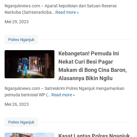
n
s
Nganjuknews.com – Aparat kepolisian dari Satuan Reserse
!
a
Narkoba (Satresnarkoba…
Read more »
E
P
n
d
Mei 29, 2023
o
P
a
l
e
r
r
m
k
Polres Nganjuk
e
u
a
s
d
n
Kebangetan! Pemuda Ini
N
a
P
Nekat Curi Besi Pagar
g
N
i
a
g
Makam di Bong Cina Baron,
l
n
a
K
Alasannya Bikin Ngilu
j
n
o
u
j
Nganjuknews.com – Satreskrim Polres Nganjuk mengamankan
p
k
u
pemuda berinisial WP (…
Read more »
K
l
R
k
e
o
Mei 26, 2023
a
T
b
,
i
e
a
P
h
g
n
e
Polres Nganjuk
J
a
g
m
u
G
e
u
Kasat Lantas Polres Nganjuk