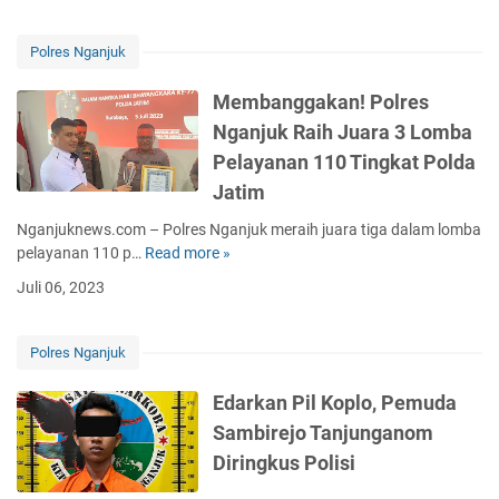
r
u
n
Polres Nganjuk
g
k
Membanggakan! Polres
a
Nganjuk Raih Juara 3 Lomba
p
Pelayanan 110 Tingkat Polda
!
T
Jatim
e
Nganjuknews.com – Polres Nganjuk meraih juara tiga dalam lomba
r
pelayanan 110 p…
Read more »
M
n
e
y
Juli 06, 2023
m
a
b
t
a
a
Polres Nganjuk
n
I
g
n
Edarkan Pil Koplo, Pemuda
g
i
Sambirejo Tanjunganom
a
A
Diringkus Polisi
k
l
a
a