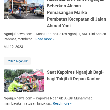
a
o
t
d
Beberkan Alasan
r
r
a
a
a
Pemasangan Marka
o
n
S
3
k
!
Pembatas Kecepatan di Jalan
a
L
S
P
m
Ahmad Yani
o
a
e
b
m
h
m
Nganjuknews.com – Kasat Lantas Polres Nganjuk, AKP Dini Annisa
i
b
a
u
Rahmat, membebe…
Read more »
K
r
a
b
d
a
e
Mei 12, 2023
P
a
a
s
j
e
t
I
a
o
l
K
n
t
T
Polres Nganjuk
a
a
i
L
a
y
r
N
a
n
Saat Kapolres Nganjuk Bagi-
a
i
e
n
j
bagi Takjil di Depan Kantor
n
b
k
t
u
a
S
a
a
n
n
e
t
s
g
1
n
C
P
a
Nganjuknews.com – Kapolres Nganjuk, AKBP Muhammad,
1
d
u
o
n
membagikan ratusan bingkisa…
Read more »
S
0
i
r
l
o
a
T